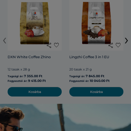
‹
›
share
favorite
share
favorite
DXN White Coffee Zhino
Lingzhi Coffee 3 in 1 EU
12 tasak x 28 g
20 tasak x 21 g
7 355.00 Ft
7 845.00 Ft
Tagsági ár:
Tagsági ár:
9 415.00 Ft
10 040.00 Ft
Fogyasztói ár:
Fogyasztói ár:
Kosárba
Kosárba