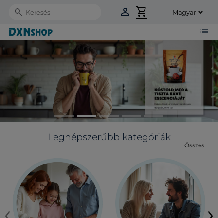
person
shopping_cart
Search
list
Legnépszerűbb kategóriák
Összes
‹
›