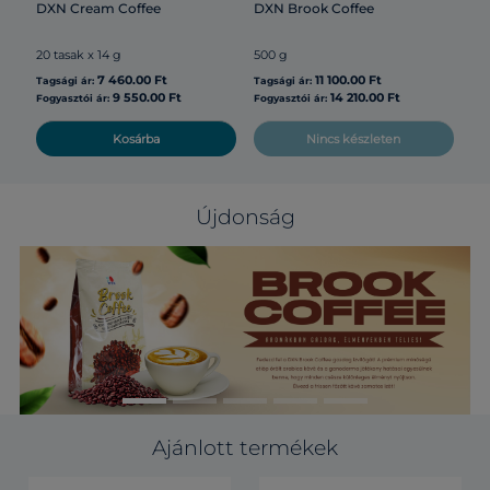
DXN Cream Coffee
DXN Brook Coffee
20 tasak x 14 g
500 g
7 460.00 Ft
11 100.00 Ft
Tagsági ár:
Tagsági ár:
9 550.00 Ft
14 210.00 Ft
Fogyasztói ár:
Fogyasztói ár:
Kosárba
Nincs készleten
Újdonság
Ajánlott termékek