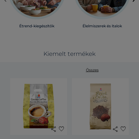
Étrend-kiegészítők
Élelmiszerek és italok
Kiemelt termékek
Összes
share
favorite
share
favorite